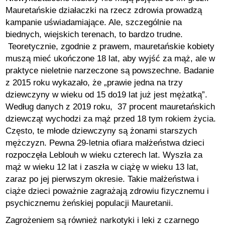
Mauretańskie działaczki na rzecz zdrowia prowadzą
kampanie uświadamiające. Ale, szczególnie na
biednych, wiejskich terenach, to bardzo trudne.
Teoretycznie, zgodnie z prawem, mauretańskie kobiety
muszą mieć ukończone 18 lat, aby wyjść za mąż, ale w
praktyce nieletnie narzeczone są powszechne. Badanie
z 2015 roku wykazało, że „prawie jedna na trzy
dziewczyny w wieku od 15 do19 lat już jest mężatką”.
Według danych z 2019 roku, 37 procent mauretańskich
dziewcząt wychodzi za mąż przed 18 tym rokiem życia.
Często, te młode dziewczyny są żonami starszych
mężczyzn. Pewna 29-letnia ofiara małżeństwa dzieci
rozpoczęła Leblouh w wieku czterech lat. Wyszła za
mąż w wieku 12 lat i zaszła w ciążę w wieku 13 lat,
zaraz po jej pierwszym okresie. Takie małżeństwa i
ciąże dzieci poważnie zagrażają zdrowiu fizycznemu i
psychicznemu żeńskiej populacji Mauretanii.
Zagrożeniem są również narkotyki i leki z czarnego