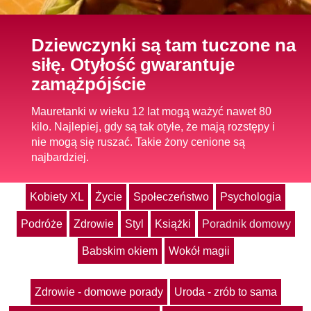
Dziewczynki są tam tuczone na
siłę. Otyłość gwarantuje
zamążpójście
Mauretanki w wieku 12 lat mogą ważyć nawet 80
kilo. Najlepiej, gdy są tak otyłe, że mają rozstępy i
nie mogą się ruszać. Takie żony cenione są
najbardziej.
Kobiety XL
Życie
Społeczeństwo
Psychologia
Podróże
Zdrowie
Styl
Książki
Poradnik domowy
Babskim okiem
Wokół magii
Zdrowie - domowe porady
Uroda - zrób to sama