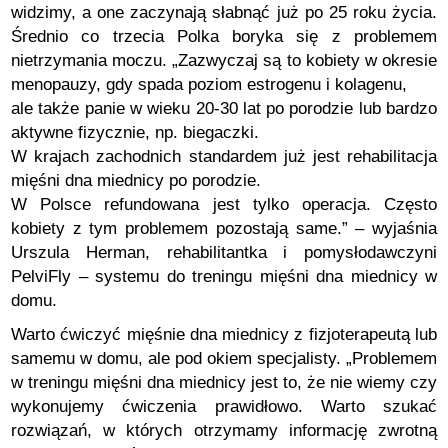
widzimy, a one zaczynają słabnąć już po 25 roku życia.
Średnio co trzecia Polka boryka się z problemem
nietrzymania moczu. „Zazwyczaj są to kobiety w okresie
menopauzy, gdy spada poziom estrogenu i kolagenu,
ale także panie w wieku 20-30 lat po porodzie lub bardzo
aktywne fizycznie, np. biegaczki.
W krajach zachodnich standardem już jest rehabilitacja
mięśni dna miednicy po porodzie.
W Polsce refundowana jest tylko operacja. Często
kobiety z tym problemem pozostają same.” – wyjaśnia
Urszula Herman, rehabilitantka i pomysłodawczyni
PelviFly – systemu do treningu mięśni dna miednicy w
domu.
Warto ćwiczyć mięśnie dna miednicy z fizjoterapeutą lub
samemu w domu, ale pod okiem specjalisty. „Problemem
w treningu mięśni dna miednicy jest to, że nie wiemy czy
wykonujemy ćwiczenia prawidłowo. Warto szukać
rozwiązań, w których otrzymamy informację zwrotną