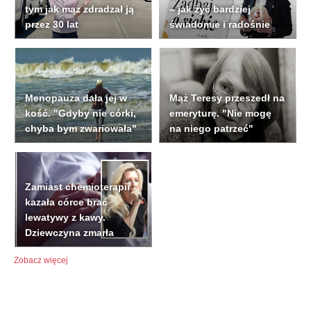
tym jak mąż zdradzał ją
– jak żyć bardziej
przez 30 lat
świadomie i radośnie
Menopauza dała jej w
Mąż Teresy przeszedł na
kość. "Gdyby nie córki,
emeryturę. "Nie mogę
chyba bym zwariowała"
na niego patrzeć"
Zamiast chemioterapii
kazała córce brać
lewatywy z kawy.
Dziewczyna zmarła
Zobacz więcej