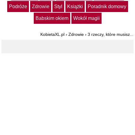
Podróże
Zdrowie
Styl
Książki
Poradnik domowy
Babskim okiem
Wokół magii
KobietaXL.pl
›
Zdrowie
›
3 rzeczy, które musisz...