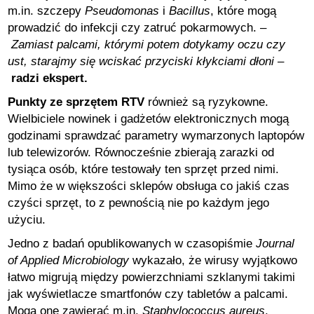
m.in. szczepy
Pseudomonas
i
Bacillus
, które mogą
prowadzić do infekcji czy zatruć pokarmowych. –
Zamiast palcami, którymi potem dotykamy oczu czy
ust, starajmy się wciskać przyciski kłykciami dłoni
–
radzi ekspert.
Punkty ze sprzętem RTV
również są ryzykowne.
Wielbiciele nowinek i gadżetów elektronicznych mogą
godzinami sprawdzać parametry wymarzonych laptopów
lub telewizorów. Równocześnie zbierają zarazki od
tysiąca osób, które testowały ten sprzęt przed nimi.
Mimo że w większości sklepów obsługa co jakiś czas
czyści sprzęt, to z pewnością nie po każdym jego
użyciu.
Jedno z badań opublikowanych w czasopiśmie
Journal
of Applied Microbiology
wykazało, że wirusy wyjątkowo
łatwo migrują między powierzchniami szklanymi takimi
jak wyświetlacze smartfonów czy tabletów a palcami.
Mogą one zawierać m.in.
Staphylococcus aureus
,