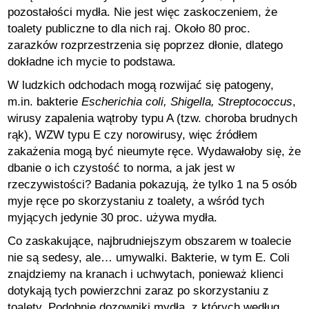
pozostałości mydła. Nie jest więc zaskoczeniem, że
toalety publiczne to dla nich raj. Około 80 proc.
zarazków rozprzestrzenia się poprzez dłonie, dlatego
dokładne ich mycie to podstawa.
W ludzkich odchodach mogą rozwijać się patogeny,
m.in. bakterie
Escherichia coli, Shigella, Streptococcus
,
wirusy zapalenia wątroby typu A (tzw. choroba brudnych
rąk), WZW typu E czy norowirusy, więc źródłem
zakażenia mogą być nieumyte ręce. Wydawałoby się, że
dbanie o ich czystość to norma, a jak jest w
rzeczywistości? Badania pokazują, że tylko 1 na 5 osób
myje ręce po skorzystaniu z toalety, a wśród tych
myjących jedynie 30 proc. używa mydła.
Co zaskakujące, najbrudniejszym obszarem w toalecie
nie są sedesy, ale… umywalki. Bakterie, w tym E. Coli
znajdziemy na kranach i uchwytach, ponieważ klienci
dotykają tych powierzchni zaraz po skorzystaniu z
toalety. Podobnie dozowniki mydła, z których według