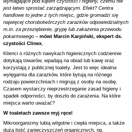
wymagające pod kątem czystości i higieny, czemu nie
jest łatwo sprostać zarządzającym. Efekt? Centra
handlowe to jedne z tych miejsc, gdzie gromadzi się
najwięcej chorobotwórczych zarazków odpowiedzialnych
m.in. za przeziębienie, grypę lub zakażenia przewodu
pokarmowego
–
mówi Marcin Karpiński, ekspert ds.
czystości Clinex.
Klienci o różnych nawykach higienicznych codziennie
dotykają towarów, wpadają na obiad lub kawę oraz
korzystają z publicznej toalety. Jest to więc idealna
wylęgarnia dla zarazków, które bytują na różnego
rodzaju powierzchniach i migrują z osoby na osobę.
Czasem wystarczy nieprzestrzeganie zasad higieny i
spadek odporności, by doszło do zarażenia. Na które
miejsca warto uważać?
W toaletach zawsze myj ręce!
Mikroorganizmy lubią wilgotne i ciepła miejsca, a także
dużą ilość zanieczyszczeń organicznych, np.