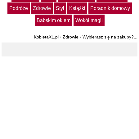
Podróże
Zdrowie
Styl
Książki
Poradnik domowy
Babskim okiem
Wokół magii
KobietaXL.pl
›
Zdrowie
›
Wybierasz się na zakupy?...