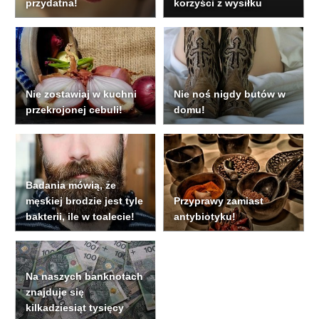
przydatna!
korzyści z wysiłku
Nie zostawiaj w kuchni
Nie noś nigdy butów w
przekrojonej cebuli!
domu!
Badania mówią, że
męskiej brodzie jest tyle
Przyprawy zamiast
bakterii, ile w toalecie!
antybiotyku!
Na naszych banknotach
znajduje się
kilkadziesiąt tysięcy