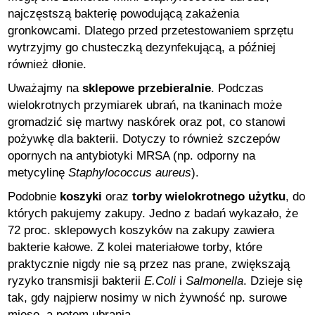
najczęstszą bakterię powodującą zakażenia
gronkowcami. Dlatego przed przetestowaniem sprzętu
wytrzyjmy go chusteczką dezynfekującą, a później
również dłonie.
Uważajmy na
sklepowe przebieralnie
. Podczas
wielokrotnych przymiarek ubrań, na tkaninach może
gromadzić się martwy naskórek oraz pot, co stanowi
pożywkę dla bakterii. Dotyczy to również szczepów
opornych na antybiotyki MRSA (np. odporny na
metycylinę
Staphylococcus aureus
).
Podobnie
koszyki
oraz
torby wielokrotnego użytku
, do
których pakujemy zakupy. Jedno z badań wykazało, że
72 proc. sklepowych koszyków na zakupy zawiera
bakterie kałowe. Z kolei materiałowe torby, które
praktycznie nigdy nie są przez nas prane, zwiększają
ryzyko transmisji bakterii
E.Coli
i
Salmonella
. Dzieje się
tak, gdy najpierw nosimy w nich żywność np. surowe
mięso, a potem ubrania.