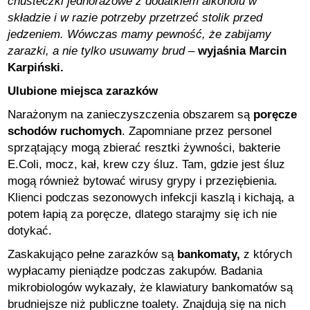
chusteczki jednorazowe z dodatkiem alkoholu w
składzie i w razie potrzeby przetrzeć stolik przed
jedzeniem. Wówczas mamy pewność, że zabijamy
zarazki, a nie tylko usuwamy brud
–
wyjaśnia Marcin
Karpiński.
Ulubione miejsca zarazków
Narażonym na zanieczyszczenia obszarem są
poręcze
schodów ruchomych
. Zapomniane przez personel
sprzątający mogą zbierać resztki żywności, bakterie
E.Coli, mocz, kał, krew czy śluz. Tam, gdzie jest śluz
mogą również bytować wirusy grypy i przeziębienia.
Klienci podczas sezonowych infekcji kaszlą i kichają, a
potem łapią za poręcze, dlatego starajmy się ich nie
dotykać.
Zaskakująco pełne zarazków są
bankomaty,
z których
wypłacamy pieniądze podczas zakupów. Badania
mikrobiologów wykazały, że klawiatury bankomatów są
brudniejsze niż publiczne toalety. Znajdują się na nich