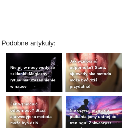
Podobne artykuły:
Jak wzmocnić
Nie pij w nocy wody ze
odporność? Stara,
szklanki! Magiczny
ajurwedyjska metoda
rytuał ma uzasadnienie
może być dziś
w nauce
przydatna!
Jak wzmocnić
odporność? Stara,
Nie używaj płynu do
ajurwedyjska metoda
płukania jamy ustnej po
może być dziś
treningu! Zniweczysz