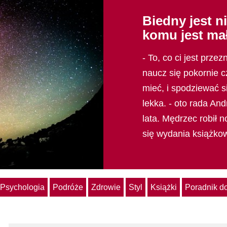
Biedny jest ni
komu jest mał
- To, co ci jest prze
naucz się pokornie c
mieć, i spodziewać s
lekka. - oto rada An
lata. Mędrzec robił n
się wydania książko
Psychologia
Podróże
Zdrowie
Styl
Książki
Poradnik 