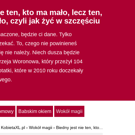
e ten, kto ma mało, lecz ten,
o, czyli jak żyć w szczęściu
znaczone, będzie ci dane. Tylko
zekać. To, czego nie powinieneś
ię nie należy. Niech dusza będzie
drzeja Woronowa, który przeżył 104
otatki, które w 2010 roku doczekały
wego.
domowy
Babskim okiem
Wokół magii
KobietaXL.pl
›
Wokół magii
›
Biedny jest nie ten, kto...