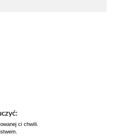
uczyć:
wanej ci chwili.
ństwem.