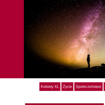
Kobiety XL
Życie
Społeczeństwo