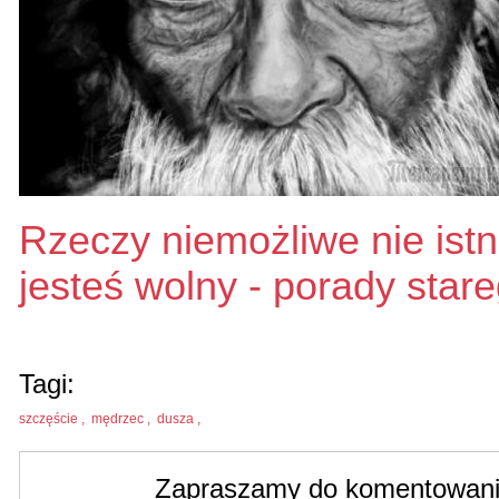
Rzeczy niemożliwe nie istni
jesteś wolny - porady sta
Tagi:
szczęście ,
mędrzec ,
dusza ,
Zapraszamy do komentowania