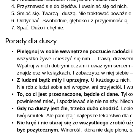
Przyznawać się do błędów. I uwalniać się od nich.
Śmiać się. Twarzą i duszą. Nie traktować poważnie an
Oddychać. Swobodnie, głęboko i z przyjemnością.
Spać. Dużo i chętnie.
Porady dla duszy
Pielęgnuj w sobie wewnętrzne poczucie radości i
wszystko żywe i cieszyć się nim — trawą, drzewem
Wpatruj w nich dobrymi oczami i uważnym sercem — i
znajdziesz w książkach. I zobaczysz w niej siebie
Z ludźmi bądź miły i uprzejmy.
U każdego z nich, 
Nie rób z ludzi sobie ani wrogów, ani przyjaciół. I w
To, co ci jest przeznaczone, będzie ci dane.
Tylko
powinieneś mieć, i spodziewać się nie należy. Niec
Gdy na duszy jest źle, trzeba dużo chodzić.
Lepie
twój smutek. Ale pamiętaj: najlepsze lekarstwo dla 
Nie kręć i nie staraj się ze wszystkiego zrobić uż
być pożytecznym.
Winorośl, która nie daje plonu, 