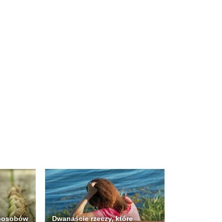
posobów
Dwanaście rzeczy, które