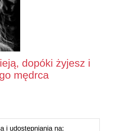
eją, dopóki żyjesz i
rego mędrca
 i udostępniania na: