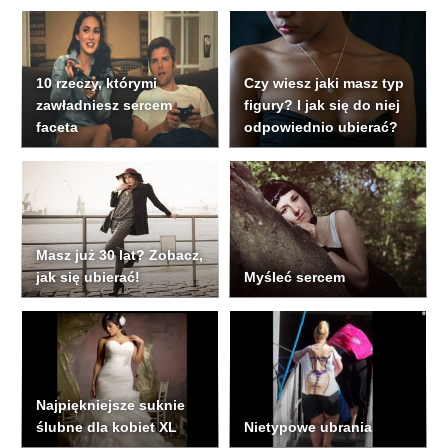
10 rzeczy, którymi
Czy wiesz jaki masz typ
zawładniesz sercem
figury? I jak się do niej
faceta
odpowiednio ubierać?
Masz już 30 lat? Zobacz,
jak się ubierać!
Myśleć sercem
Najpiękniejsze suknie
ślubne dla kobiet XL
Nietypowe ubrania