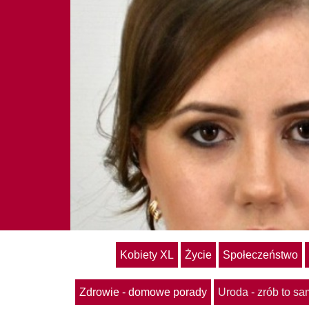
Kobiety XL
Życie
Społeczeństwo
Zdrowie - domowe porady
Uroda - zrób to s