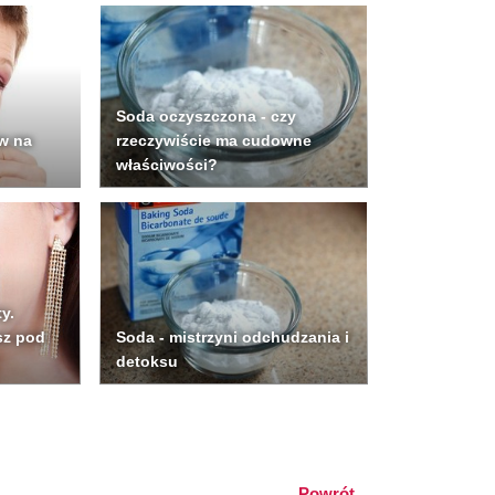
Soda oczyszczona - czy
w na
rzeczywiście ma cudowne
właściwości?
y.
sz pod
Soda - mistrzyni odchudzania i
detoksu
Powrót