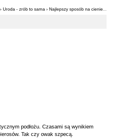
›
Uroda - zrób to sama
›
Najlepszy sposób na cienie...
netycznym podłożu. Czasami są wynikiem
apierosów. Tak czy owak szpecą.