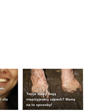
ało
.
Twoje stopy mają
ć dla
nieprzyjemny zapach? Mamy
na to sposoby!