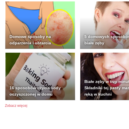
Domowe sposoby na
5 domowych sposobó
odparzenia i obtarcia
białe zęby
Białe zęby w trzy minut
16 sposobów użycia sody
Składniki tej pasty ma
oczyszczonej w domu
ręką w kuchni
Zobacz więcej