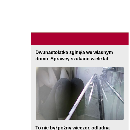
Dwunastolatka zginęła we własnym
domu. Sprawcy szukano wiele lat
To nie był późny wieczór, odludna