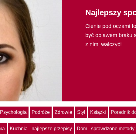
Najlepszy sp
Cienie pod oczami t
być objawem braku s
z nimi walczyć!
Psychologia
Podróże
Zdrowie
Styl
Książki
Poradnik 
ama
Kuchnia - najlepsze przepisy
Dom - sprawdzone metody