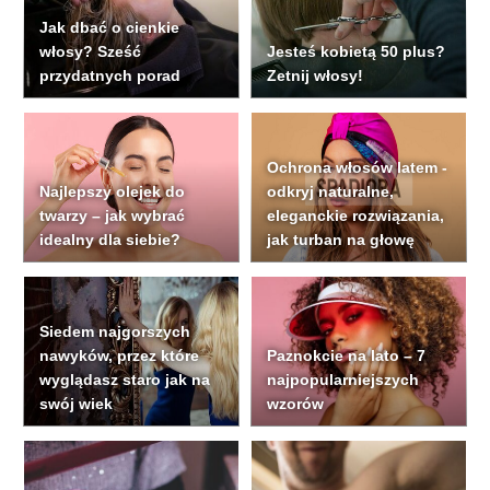
Jak dbać o cienkie
włosy? Sześć
Jesteś kobietą 50 plus?
przydatnych porad
Zetnij włosy!
Ochrona włosów latem -
Najlepszy olejek do
odkryj naturalne,
twarzy – jak wybrać
eleganckie rozwiązania,
idealny dla siebie?
jak turban na głowę
Siedem najgorszych
nawyków, przez które
Paznokcie na lato – 7
wyglądasz staro jak na
najpopularniejszych
swój wiek
wzorów