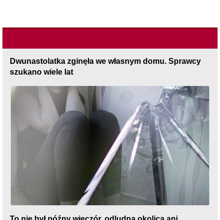
Dwunastolatka zginęła we własnym domu. Sprawcy
szukano wiele lat
To nie był późny wieczór, odludna okolica ani