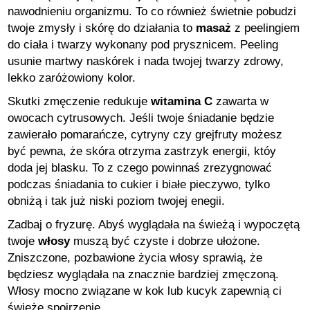
nawodnieniu organizmu. To co również świetnie pobudzi
twoje zmysły i skórę do działania to
masaż
z peelingiem
do ciała i twarzy wykonany pod prysznicem. Peeling
usunie martwy naskórek i nada twojej twarzy zdrowy,
lekko zaróżowiony kolor.
Skutki zmęczenie redukuje
witamina C
zawarta w
owocach cytrusowych. Jeśli twoje śniadanie będzie
zawierało pomarańcze, cytryny czy grejfruty możesz
być pewna, że skóra otrzyma zastrzyk energii, któy
doda jej blasku. To z czego powinnaś zrezygnować
podczas śniadania to cukier i białe pieczywo, tylko
obniżą i tak już niski poziom twojej enegii.
Zadbaj o fryzurę. Abyś wyglądała na świeżą i wypoczętą
twoje
włosy
muszą być czyste i dobrze ułożone.
Zniszczone, pozbawione życia włosy sprawią, że
będziesz wyglądała na znacznie bardziej zmęczoną.
Włosy mocno związane w kok lub kucyk zapewnią ci
świeże spojrzenie.