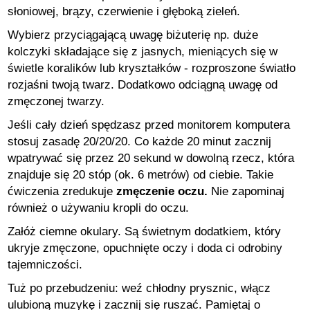
słoniowej, brązy, czerwienie i głęboką zieleń.
Wybierz przyciągającą uwagę biżuterię np. duże
kolczyki składające się z jasnych, mieniących się w
świetle koralików lub kryształków - rozproszone światło
rozjaśni twoją twarz. Dodatkowo odciągną uwagę od
zmęczonej twarzy.
Jeśli cały dzień spędzasz przed monitorem komputera
stosuj zasadę 20/20/20. Co każde 20 minut zacznij
wpatrywać się przez 20 sekund w dowolną rzecz, która
znajduje się 20 stóp (ok. 6 metrów) od ciebie. Takie
ćwiczenia zredukuje
zmęczenie oczu.
Nie zapominaj
również o używaniu kropli do oczu.
Załóż ciemne okulary. Są świetnym dodatkiem, który
ukryje zmęczone, opuchnięte oczy i doda ci odrobiny
tajemniczości.
Tuż po przebudzeniu: weź chłodny prysznic, włącz
ulubioną muzykę i zacznij się ruszać. Pamiętaj o