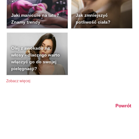
Jaki manicure na lato?
Jak zmniejszyć
Znamy trendy
potliwość ciała?
Olej z awokado na
włosy - dlaczego warto
włączyć go do swojej
pielęgnacji?
Zobacz więcej
Powrót