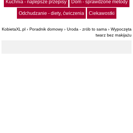
Kuchnia - najlepsze przepisy
Dom - sprawdzone metody
Odchudzanie - diety, ćwiczenia
Ciekawostki
KobietaXL.pl
›
Poradnik domowy
›
Uroda - zrób to sama
›
Wypoczęta
twarz bez makijażu