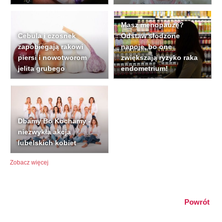
Masz menopauzę?
Cebula i czosnek
Odstaw słodzone
zapobiegają rakowi
napoje, bo one
piersi i nowotworom
zwiększają ryzyko raka
jelita grubego
endometrium!
Dbamy Bo Kochamy -
niezwykła akcja
lubelskich kobiet
Zobacz więcej
Powrót