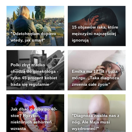
15 objawów raka, które
"Odetchnęłam dopiero
mężczyźni najczęściej
wtedy, jak umarł"
ignorują
Polki zbyt rzadko
chodzą do ginekologa -
Emilka ma 17 lat i guza
tylko 45 procent kobiet
mózgu. „Taka diagnoza
bada się regularnie
zmienia całe życie”
Jak dbać o zęby po 40-
stce? Ryzyko
"Diagnoza zwaliła nas z
niektórych schorzeń
nóg. Ale Maja musi
wzrasta
wyzdrowieć!"