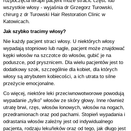
rozpoczęcia terapii pacjent może stracić część lub
wszystkie włosy - wyjaśnia dr Grzegorz Turowski,
chirurg z dr Turowski Hair Restoration Clinic w
Katowicach.
Jak szybko tracimy włosy?
Nie każdy pacjent straci włosy. U niektórych włosy
wypadają stopniowo lub nagle, pacjent może znajdować
kępki włosów na szczotce do włosów, gubić je na
poduszce, pod prysznicem. Dla wielu pacjentów jest to
dodatkowy szok, szczególnie dla kobiet, dla których
włosy są atrybutem kobiecości, a ich utrata to silne
przeżycie emocjonalne.
Co więcej, niektóre leki przeciwnowotworowe powodują
wypadanie „tylko” włosów ze skóry głowy. Inne również
utratę brwi, rzęs, włosów łonowych, włosów na nogach,
przedramionach oraz pod pachami. Stopień wypadania i
odrastania włosów zależny jest od indywidualnego
pacjenta, rodzaju leku/leków oraz od tego, jak długo jest