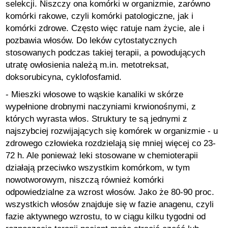
selekcji. Niszczy ona komórki w organizmie, zarówno
komórki rakowe, czyli komórki patologiczne, jak i
komórki zdrowe. Często więc ratuje nam życie, ale i
pozbawia włosów. Do leków cytostatycznych
stosowanych podczas takiej terapii, a powodujących
utratę owłosienia należą m.in. metotreksat,
doksorubicyna, cyklofosfamid.
- Mieszki włosowe to wąskie kanaliki w skórze
wypełnione drobnymi naczyniami krwionośnymi, z
których wyrasta włos. Struktury te są jednymi z
najszybciej rozwijających się komórek w organizmie - u
zdrowego człowieka rozdzielają się mniej więcej co 23-
72 h. Ale ponieważ leki stosowane w chemioterapii
działają przeciwko wszystkim komórkom, w tym
nowotworowym, niszczą również komórki
odpowiedzialne za wzrost włosów. Jako że 80-90 proc.
wszystkich włosów znajduje się w fazie anagenu, czyli
fazie aktywnego wzrostu, to w ciągu kilku tygodni od