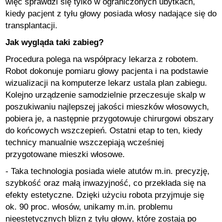
więc sprawdzi się tylko w ograniczonych ubytkach,
kiedy pacjent z tyłu głowy posiada włosy nadające się do
transplantacji.
Jak wygląda taki zabieg?
Procedura polega na współpracy lekarza z robotem.
Robot dokonuje pomiaru głowy pacjenta i na podstawie
wizualizacji na komputerze lekarz ustala plan zabiegu.
Kolejno urządzenie samodzielnie przeczesuje skalp w
poszukiwaniu najlepszej jakości mieszków włosowych,
pobiera je, a następnie przygotowuje chirurgowi obszary
do końcowych wszczepień. Ostatni etap to ten, kiedy
technicy manualnie wszczepiają wcześniej
przygotowane mieszki włosowe.
- Taka technologia posiada wiele atutów m.in. precyzję,
szybkość oraz małą inwazyjność, co przekłada się na
efekty estetyczne. Dzięki użyciu robota przyjmuje się
ok. 90 proc. włosów, unikamy m.in. problemu
nieestetycznych blizn z tyłu głowy, które zostają po