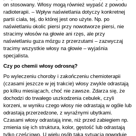
on stosowany. Włosy mogą również wypaść z powodu
radioterapii. – Wpływ naświetlania dotyczy konkretnej
partii ciała, tej, do której jest ono użyte. Np. po
naświetlaniu okolic piersi przy nowotworze piersi, nie
stracimy włosów na głowie ani rzęs, ale przy
naświetlaniu guza mózgu z przerzutami – zazwyczaj
tracimy wszystkie włosy na głowie – wyjaśnia
specjalista.
Czy po chemii włosy odrosną?
Po wyleczeniu choroby i zakończeniu chemioterapii
(czasami jeszcze w jej trakcie) włosy zwykle odrastają
po kilku miesiącach, choć nie zawsze. Zdarza się, że
dochodzi do trwałego uszkodzenia cebulek, czyli
korzeni, w wyniku czego włosy nie odrastają w ogóle lub
odrastają przerzedzone, z wyraźnymi ubytkami.
Czasami włosy odrastają inne, niż przed zabiegiem np.
zmienia się ich struktura, kolor, gęstość lub odrastają
tylko częściowo. U wielu osób taka sytuacja powoduje