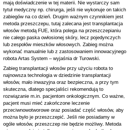
mają doświadczenie w tej materii. Nie wystarczy sam
tytuł medyczny np. chirurga, jeśli nie wykonuje on takich
zabiegów na co dzień. Drugim ważnym czynnikiem jest
metoda przeszczepu, tutaj zalecana jest transplantacja
włosów metodą FUE, która polega na przeszczepianiu
nie całego paska owłosionej skóry, lecz pojedynczych
lub zespołów mieszków włosowych. Zabieg można
wykonać manualnie lub z zastosowaniem innowacyjnego
robota Artas System – wyjaśnia dr Turowski.
Zabieg transplantacji włosów przy użyciu robota to
najnowsza technologia w dziedzinie transplantacji
włosów, mało inwazyjna oraz bezpieczna, a przy tym
skuteczna, dlatego specjaliści rekomendują to
rozwiązanie m.in. pacjentom onkologicznym. Co ważne,
pacjent musi mieć zakończone leczenie
przeciwnowotworowe oraz posiadać część włosów, aby
można było je przeszczepić. Jeśli nie posiadamy w
ogóle włosów, przeszczep nie będzie możliwy. Metoda