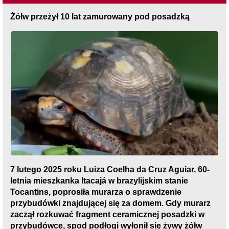
Żółw przeżył 10 lat zamurowany pod posadzką
7 lutego 2025 roku Luiza Coelha da Cruz Aguiar, 60-
letnia mieszkanka Itacajá w brazylijskim stanie
Tocantins, poprosiła murarza o sprawdzenie
przybudówki znajdującej się za domem. Gdy murarz
zaczął rozkuwać fragment ceramicznej posadzki w
przybudówce, spod podłogi wyłonił się żywy żółw