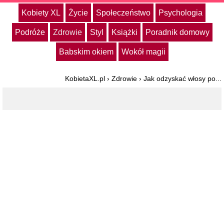
Kobiety XL
Życie
Społeczeństwo
Psychologia
Podróże
Zdrowie
Styl
Książki
Poradnik domowy
Babskim okiem
Wokół magii
KobietaXL.pl
›
Zdrowie
›
Jak odzyskać włosy po...