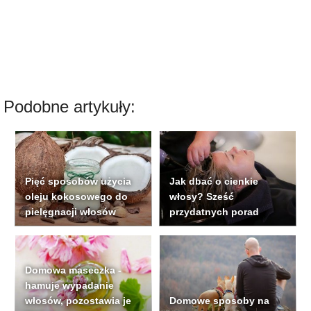
Podobne artykuły:
Pięć sposobów użycia
Jak dbać o cienkie
oleju kokosowego do
włosy? Sześć
pielęgnacji włosów
przydatnych porad
Domowa maseczka -
hamuje wypadanie
włosów, pozostawia je
Domowe sposoby na