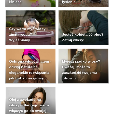
lśniące
łysienie
Czy warto myć włosy
zimną wodą?
Jesteś kobietą 50 plus?
Wyjaśniamy
Zetnij włosy!
Ochrona włosów latem -
Myjesz rzadko włosy?
odkryj naturalne,
Uważaj, może to
eleganckie rozwiązania,
zaszkodzić twojemu
jak turban na głowę
zdrowiu
Olej z awokado na
włosy - dlaczego warto
włączyć go do swojej