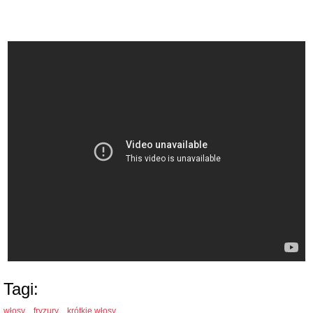
Tagi:
włosy ,
fryzury ,
krótkie włosy ,