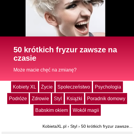
50 krótkich fryzur zawsze na
czasie
Może macie chęć na zmianę?
Kobiety XL
Życie
Społeczeństwo
Psychologia
Podróże
Zdrowie
Styl
Książki
Poradnik domowy
Babskim okiem
Wokół magii
KobietaXL.pl
›
Styl
›
50 krótkich fryzur zawsze...