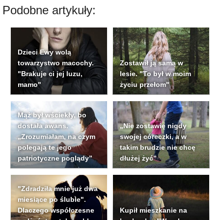
Podobne artykuły:
Dzieci Ewy wolą
towarzystwo macochy.
Zostawił ją samą w
"Brakuje ci jej luzu,
lesie. "To był w moim
mamo"
życiu przełom"
Mąż był wściekły, bo
dostała awans.
„Nie zostawię nigdy
„Zrozumiałam, na czym
swojej córeczki, a w
polegają te jego
takim brudzie nie chcę
patriotyczne poglądy”
dłużej żyć”
"Zdradziła mnie już dwa
miesiące po ślubie".
Dlaczego współczesne
Kupił mieszkanie na