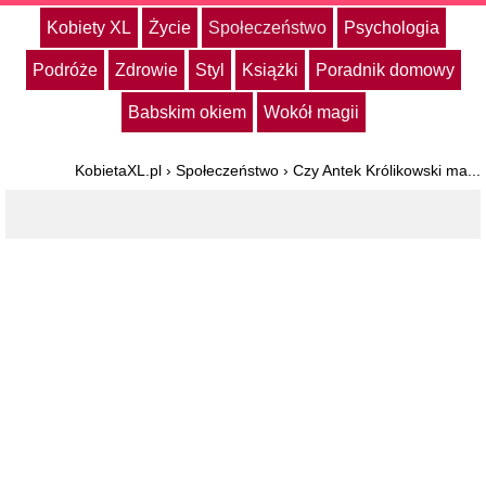
Kobiety XL
Życie
Społeczeństwo
Psychologia
Podróże
Zdrowie
Styl
Książki
Poradnik domowy
Babskim okiem
Wokół magii
KobietaXL.pl
›
Społeczeństwo
›
Czy Antek Królikowski ma...