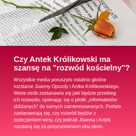
Czy Antek Królikowski ma
szansę na "rozwód kościelny"?
Wszystkie media poruszyło ostatnio głośne
rozstanie Joanny Opozdy i Antka Królikowskiego.
Wiele osób zastanawia się jaki będzie przebieg
ich rozwodu, opierając się o plotki „informatorów
zbliżonych” do samych zainteresowanych. Portale
zastanawiają się, czy rozwód będzie z
orzeczeniem winy, czy jednak Joanna i Antek
rozstaną się za porozumieniem obu stron.