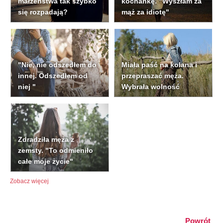
małżeństwa tak szybko
kochankę. "Wyszłam za
się rozpadają?
mąż za idiotę"
"Nie, nie odszedłem do
Miała paść na kolana i
innej. Odszedłem od
przepraszać męża.
niej "
Wybrała wolność
Zdradziła męża z
zemsty. "To odmieniło
całe moje życie"
Zobacz więcej
Powrót