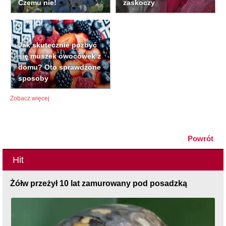
Czemu nie!
zaskoczy
Jak skutecznie pozbyć
się muszek owocówek z
domu? Oto sprawdzone
sposoby
Zobacz więcej
Powrót
Hit
Żółw przeżył 10 lat zamurowany pod posadzką