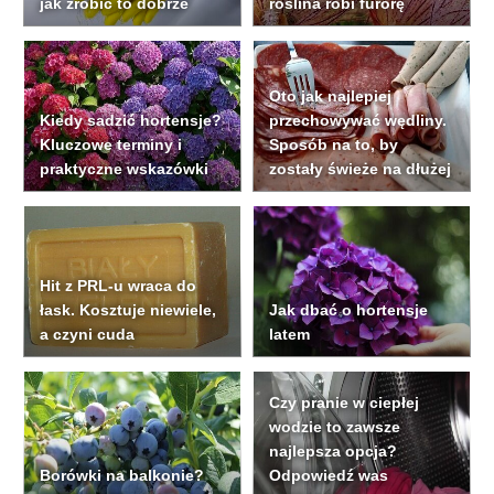
jak zrobić to dobrze
roślina robi furorę
Oto jak najlepiej
Kiedy sadzić hortensje?
przechowywać wędliny.
Kluczowe terminy i
Sposób na to, by
praktyczne wskazówki
zostały świeże na dłużej
Hit z PRL-u wraca do
łask. Kosztuje niewiele,
Jak dbać o hortensje
a czyni cuda
latem
Czy pranie w ciepłej
wodzie to zawsze
najlepsza opcja?
Borówki na balkonie?
Odpowiedź was