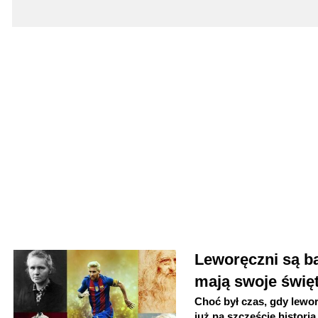
Leworęczni są ba
mają swoje świę
Choć był czas, gdy lewo
już na szczęście histori