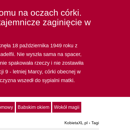
domu na oczach córki.
tajemnicze zaginięcie w
knęła 18 października 1949 roku z
delfii. Nie wyszła sama na spacer,
, nie spakowała rzeczy i nie zostawiła
ji 9 - letniej Marcy, córki obecnej w
zyzna wszedł do sypialni matki.
domowy
Babskim okiem
Wokół magii
KobietaXL.pl
›
Tagi