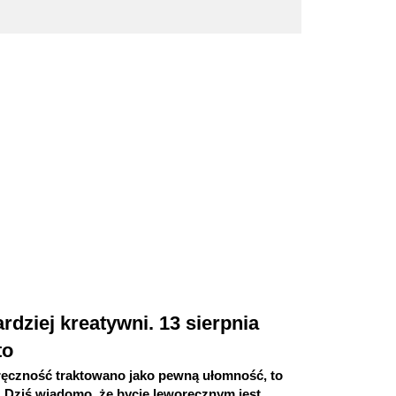
rdziej kreatywni. 13 sierpnia
to
ręczność traktowano jako pewną ułomność, to
a. Dziś wiadomo, że bycie leworęcznym jest