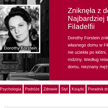
Zniknęła z 
Najbardziej 
Filadelfii
Dorothy Forstein zni
własnego domu w Fila
nie uciekła po kłótni
rodziny. Według relac
domu, nieznany mężc
Psychologia
Podróże
Zdrowie
Styl
Książki
Poradnik 