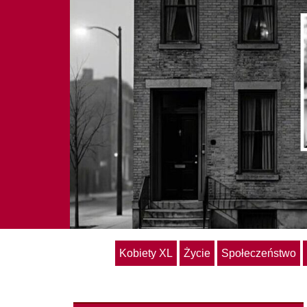
Kobiety XL
Życie
Społeczeństwo