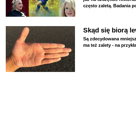
często zaletą. Badania po
Skąd się biorą l
Są zdecydowana mniejszoś
ma też zalety - na przykł