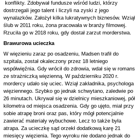
konflikty. Zdobywał fundusze wśród ludzi, którzy
dostrzegali jego talent i liczyli na zyski z jego
wynalazków. Założył kilka lukratywnych biznesów. Wziął
ślub w 2011 roku, żona pracowała w branży filmowej.
Rzuciła go w 2018 roku, gdy dostał zarzut morderstwa.
Brawurowa ucieczka
W więzieniu zaraz po osadzeniu, Madsen trafił do
szpitala, został okaleczony przez 18 letniego
współwięźnia. Gdy wrócił do zdrowia, wdał się w romans
ze strażniczką więzienną. W październiku 2020 r.
mordercy udało się uciec. Wziął zakładnika, psychologa
więziennego. Szybko go jednak schwytano, zaledwie po
26 minutach. Ukrywał się w dzielnicy mieszkaniowej, pół
kilometra od miejsca osadzenia. Gdy go ujęto, miał przy
sobie atrapę broni oraz pas, który mógł potencjalnie
zawierać materiały wybuchowe. Lecz to także była
atrapa. Za ucieczkę sąd orzekł dodatkową karę 21
miesięcy więzienia. Tego wyroku nie dodano jednak do