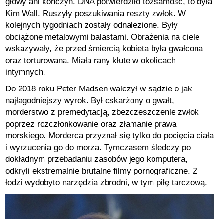
głowy ani kończyn. DNA potwierdziło tożsamość, to była
Kim Wall. Ruszyły poszukiwania reszty zwłok. W
kolejnych tygodniach zostały odnalezione. Były
obciążone metalowymi balastami. Obrażenia na ciele
wskazywały, że przed śmiercią kobieta była gwałcona
oraz torturowana. Miała rany kłute w okolicach
intymnych.
Do 2018 roku Peter Madsen walczył w sądzie o jak
najłagodniejszy wyrok. Był oskarżony o gwałt,
morderstwo z premedytacją, zbezczeszczenie zwłok
poprzez rozczłonkowanie oraz złamanie prawa
morskiego. Morderca przyznał się tylko do pocięcia ciała
i wyrzucenia go do morza. Tymczasem śledczy po
dokładnym przebadaniu zasobów jego komputera,
odkryli ekstremalnie brutalne filmy pornograficzne. Z
łodzi wydobyto narzędzia zbrodni, w tym piłę tarczową.