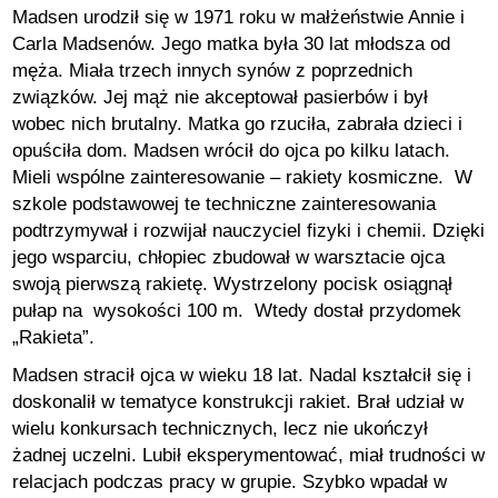
Madsen urodził się w 1971 roku w małżeństwie Annie i
Carla Madsenów. Jego matka była 30 lat młodsza od
męża. Miała trzech innych synów z poprzednich
związków. Jej mąż nie akceptował pasierbów i był
wobec nich brutalny. Matka go rzuciła, zabrała dzieci i
opuściła dom. Madsen wrócił do ojca po kilku latach.
Mieli wspólne zainteresowanie – rakiety kosmiczne. W
szkole podstawowej te techniczne zainteresowania
podtrzymywał i rozwijał nauczyciel fizyki i chemii. Dzięki
jego wsparciu, chłopiec zbudował w warsztacie ojca
swoją pierwszą rakietę. Wystrzelony pocisk osiągnął
pułap na wysokości 100 m. Wtedy dostał przydomek
„Rakieta”.
Madsen stracił ojca w wieku 18 lat. Nadal kształcił się i
doskonalił w tematyce konstrukcji rakiet. Brał udział w
wielu konkursach technicznych, lecz nie ukończył
żadnej uczelni. Lubił eksperymentować, miał trudności w
relacjach podczas pracy w grupie. Szybko wpadał w