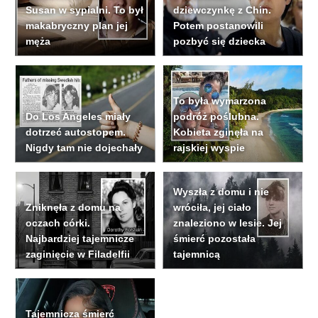
Susan w sypialni. To był
dziewczynkę z Chin.
makabryczny plan jej
Potem postanowili
męża
pozbyć się dziecka
To była wymarzona
Do Los Angeles miały
podróż poślubna.
dotrzeć autostopem.
Kobieta zginęła na
Nigdy tam nie dojechały
rajskiej wyspie
Wyszła z domu i nie
Zniknęła z domu na
wróciła, jej ciało
oczach córki.
znaleziono w lesie. Jej
Najbardziej tajemnicze
śmierć pozostała
zaginięcie w Filadelfii
tajemnicą
Tajemnicza śmierć