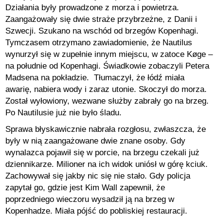
Działania były prowadzone z morza i powietrza.
Zaangażowały się dwie straże przybrzeżne, z Danii i
Szwecji. Szukano na wschód od brzegów Kopenhagi.
Tymczasem otrzymano zawiadomienie, że Nautilus
wynurzył się w zupełnie innym miejscu, w zatoce Køge –
na południe od Kopenhagi. Świadkowie zobaczyli Petera
Madsena na pokładzie. Tłumaczył, że łódź miała
awarię, nabiera wody i zaraz utonie. Skoczył do morza.
Został wyłowiony, wezwane służby zabrały go na brzeg.
Po Nautilusie już nie było śladu.
Sprawa błyskawicznie nabrała rozgłosu, zwłaszcza, że
były w nią zaangażowane dwie znane osoby. Gdy
wynalazca pojawił się w porcie, na brzegu czekali już
dziennikarze. Milioner na ich widok uniósł w górę kciuk.
Zachowywał się jakby nic się nie stało. Gdy policja
zapytał go, gdzie jest Kim Wall zapewnił, że
poprzedniego wieczoru wysadził ją na brzeg w
Kopenhadze. Miała pójść do pobliskiej restauracji.