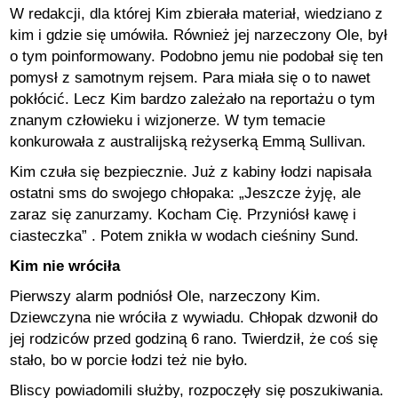
W redakcji, dla której Kim zbierała materiał, wiedziano z
kim i gdzie się umówiła. Również jej narzeczony Ole, był
o tym poinformowany. Podobno jemu nie podobał się ten
pomysł z samotnym rejsem. Para miała się o to nawet
pokłócić. Lecz Kim bardzo zależało na reportażu o tym
znanym człowieku i wizjonerze. W tym temacie
konkurowała z australijską reżyserką Emmą Sullivan.
Kim czuła się bezpiecznie. Już z kabiny łodzi napisała
ostatni sms do swojego chłopaka: „Jeszcze żyję, ale
zaraz się zanurzamy. Kocham Cię. Przyniósł kawę i
ciasteczka” . Potem znikła w wodach cieśniny Sund.
Kim nie wróciła
Pierwszy alarm podniósł Ole, narzeczony Kim.
Dziewczyna nie wróciła z wywiadu. Chłopak dzwonił do
jej rodziców przed godziną 6 rano. Twierdził, że coś się
stało, bo w porcie łodzi też nie było.
Bliscy powiadomili służby, rozpoczęły się poszukiwania.