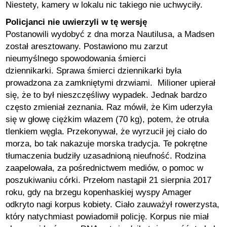
Niestety, kamery w lokalu nic takiego nie uchwyciły.
Policjanci nie uwierzyli w tę wersję
Postanowili wydobyć z dna morza Nautilusa, a Madsen
został aresztowany. Postawiono mu zarzut
nieumyślnego spowodowania śmierci
dziennikarki. Sprawa śmierci dziennikarki była
prowadzona za zamkniętymi drzwiami. Milioner upierał
się, że to był nieszczęśliwy wypadek. Jednak bardzo
często zmieniał zeznania. Raz mówił, że Kim uderzyła
się w głowę ciężkim włazem (70 kg), potem, że otruła
tlenkiem węgla. Przekonywał, że wyrzucił jej ciało do
morza, bo tak nakazuje morska tradycja. Te pokrętne
tłumaczenia budziły uzasadnioną nieufność. Rodzina
zaapelowała, za pośrednictwem mediów, o pomoc w
poszukiwaniu córki. Przełom nastąpił 21 sierpnia 2017
roku, gdy na brzegu kopenhaskiej wyspy Amager
odkryto nagi korpus kobiety. Ciało zauważył rowerzysta,
który natychmiast powiadomił policję. Korpus nie miał