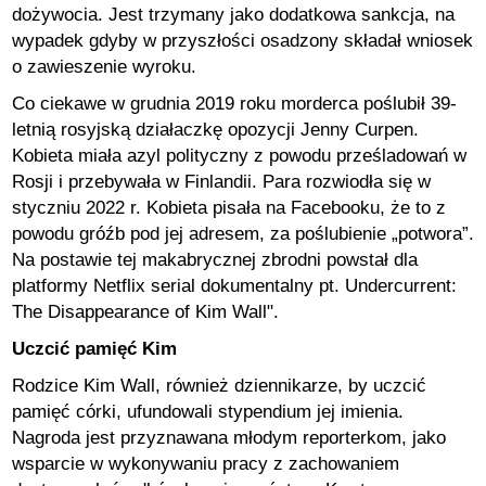
dożywocia. Jest trzymany jako dodatkowa sankcja, na
wypadek gdyby w przyszłości osadzony składał wniosek
o zawieszenie wyroku.
Co ciekawe w grudnia 2019 roku morderca poślubił 39-
letnią rosyjską działaczkę opozycji Jenny Curpen.
Kobieta miała azyl polityczny z powodu prześladowań w
Rosji i przebywała w Finlandii. Para rozwiodła się w
styczniu 2022 r. Kobieta pisała na Facebooku, że to z
powodu gróźb pod jej adresem, za poślubienie „potwora”.
Na postawie tej makabrycznej zbrodni powstał dla
platformy Netflix serial dokumentalny pt. Undercurrent:
The Disappearance of Kim Wall".
Uczcić pamięć Kim
Rodzice Kim Wall, również dziennikarze, by uczcić
pamięć córki, ufundowali stypendium jej imienia.
Nagroda jest przyznawana młodym reporterkom, jako
wsparcie w wykonywaniu pracy z zachowaniem