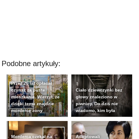
Podobne artykuły:
Przez 26 lat opłacał
czynsz za puste
Ciało dziewczynki bez
mieszkanie. Wierzył, że
głowy znaleziono w
dzięki temu znajdzie
piwnicy. Do dziś nie
mordercę żony
wiadomo, kim była
Morderca czekał na
Adoptowali