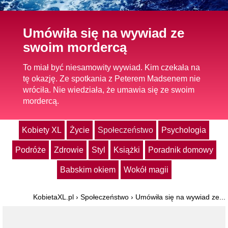
Umówiła się na wywiad ze
swoim mordercą
To miał być niesamowity wywiad. Kim czekała na
tę okazję. Ze spotkania z Peterem Madsenem nie
wróciła. Nie wiedziała, że umawia się ze swoim
mordercą.
Kobiety XL
Życie
Społeczeństwo
Psychologia
Podróże
Zdrowie
Styl
Książki
Poradnik domowy
Babskim okiem
Wokół magii
KobietaXL.pl
›
Społeczeństwo
›
Umówiła się na wywiad ze...